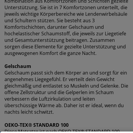
Kombination aus Komfortzonen und Schichten gezielte
Verwendungszwecken zu. Lies mehr über unsere
Unterstützung. Sie ist in 7 Komfortzonen unterteilt, die
Erhebung und Verarbeitung personenbezogener
jeweils wichtige Körperbereiche wie Lendenwirbelsäule
Daten
sowie unsere
Cookie-Richtlinie
.
und Schultern stützen. Sie besteht aus 3
Komfortschichten, darunter Gelschaum und
hochelastischer Schaumstoff, die jeweils zur Liegetiefe
und Gesamtunterstützung beitragen. Zusammen
sorgen diese Elemente für gezielte Unterstützung und
ausgewogenen Komfort die ganze Nacht.
Gelschaum
Gelschaum passt sich dem Körper an und sorgt für ein
angenehmes Liegegefühl. Er verteilt dein Gewicht
gleichmäßig und entlastet so Muskeln und Gelenke. Die
offene Zellstruktur und die Gelperlen im Schaum
verbessern die Luftzirkulation und leiten
überschüssige Wärme ab. Daher ist er ideal, wenn du
nachts leicht schwitzt.
OEKO-TEX® STANDARD 100
Diese Matratze ist nach OEKO-TEX® STANDARD 100