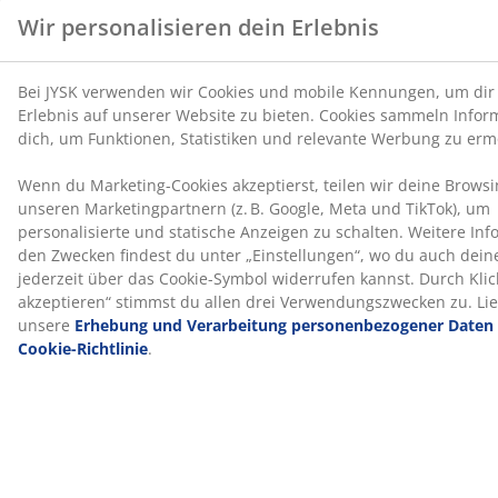
zertifiziert. Das bedeutet, dass alle Komponenten, von
Stoffen und Füllmaterialien bis hin zu Garnen und
Reißverschlüssen, von unabhängigen OEKO-TEX®-
Instituten geprüft wurden und strenge Grenzwerte für
Schadstoffe einhalten.
Waschbarer Bezug
Die Matratze verfügt über einen abnehmbaren Bezug
mit Reißverschluss, der bei 40°C in der Waschmaschine
gewaschen werden kann, um ihn frisch und sauber zu
halten.
Dunlopillo®
Dunlopillo® blickt auf ein Jahrhundert Erfahrung im
Bettenbereich zurück und bietet hochwertige
Matratzen, Bettdecken und Kissen. Die Produkte sind
bekannt für ihren langanhaltenden Komfort, ihre
Flexibilität und ihre stützenden Eigenschaften. Darüber
hinaus bietet Dunlopillo® Produkte aus natürlich
atmungsaktivem Latex an.