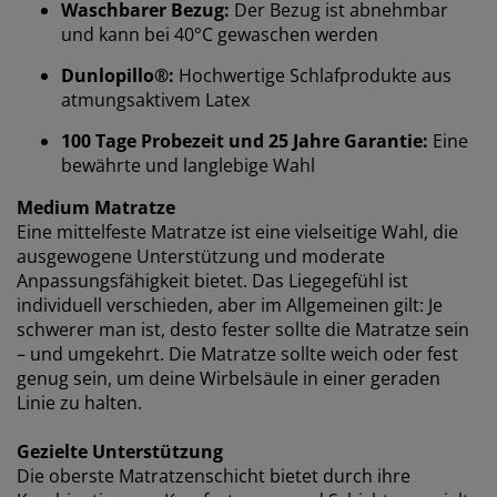
Waschbarer Bezug:
Der Bezug ist abnehmbar
und kann bei 40°C gewaschen werden
Dunlopillo®:
Hochwertige Schlafprodukte aus
atmungsaktivem Latex
Wir personalisieren dein Erlebnis
100 Tage Probezeit und 25 Jahre Garantie:
Eine
bewährte und langlebige Wahl
Bei JYSK verwenden wir Cookies und mobile
Medium Matratze
Kennungen, um dir ein optimales Erlebnis auf unserer
Eine mittelfeste Matratze ist eine vielseitige Wahl, die
Website zu bieten. Cookies sammeln Informationen
ausgewogene Unterstützung und moderate
über dich, um Funktionen, Statistiken und relevante
Anpassungsfähigkeit bietet. Das Liegegefühl ist
Werbung zu ermöglichen.
individuell verschieden, aber im Allgemeinen gilt: Je
schwerer man ist, desto fester sollte die Matratze sein
Wenn du Marketing-Cookies akzeptierst, teilen wir
– und umgekehrt. Die Matratze sollte weich oder fest
deine Browsing-Daten mit unseren Marketingpartnern
genug sein, um deine Wirbelsäule in einer geraden
(z. B. Google, Meta und TikTok), um personalisierte und
Linie zu halten.
statische Anzeigen zu schalten. Weitere Informationen
zu den Zwecken findest du unter „Einstellungen“, wo
du auch deine Einwilligung jederzeit über das Cookie-
Gezielte Unterstützung
Symbol widerrufen kannst. Durch Klicken auf „Alle
Die oberste Matratzenschicht bietet durch ihre
akzeptieren“ stimmst du allen drei