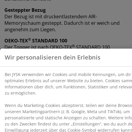
Gesteppter Bezug
Der Bezug ist mit druckentlastendem AIR-
Memoryschaum gesteppt. Dadurch ist er weich und
angenehm zum Liegen.
®
OEKO-TEX
STANDARD 100
®
Der Topper ist nach OEKO-TEX
STANDARD 100
zertifiziert. Das bedeutet, dass alle Komponenten, von
Stoffen und Füllmaterialien bis hin zu Garnen und
®
Reißverschlüssen, von unabhängigen OEKO-TEX
-
Instituten geprüft wurden und strenge Grenzwerte für
Schadstoffe einhalten.
WELLPUR®
WELLPUR® ist eine skandinavische Marke, die
druckentlastende Matratzen und Kissen mit
Memoryschaum anbietet, der sich präzise an deinen
Körper anpasst. Das Sortiment umfasst Produkte für
den Einsatz zu Hause, im Büro oder auf Reisen.
WELLPUR® ist exklusiv bei JYSK erhältlich.