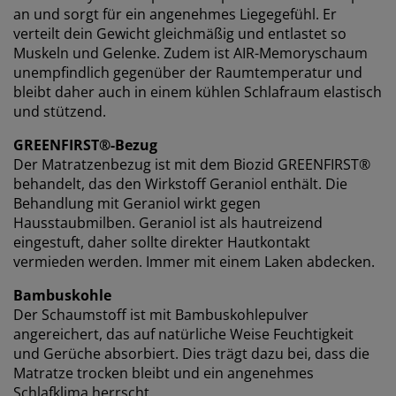
Bei JYSK verwenden wir Cookies und mobile
an und sorgt für ein angenehmes Liegegefühl. Er
Kennungen, um dir ein optimales Erlebnis auf unserer
verteilt dein Gewicht gleichmäßig und entlastet so
Website zu bieten. Cookies sammeln Informationen
Muskeln und Gelenke. Zudem ist AIR-Memoryschaum
über dich, um Funktionen, Statistiken und relevante
unempfindlich gegenüber der Raumtemperatur und
Werbung zu ermöglichen.
bleibt daher auch in einem kühlen Schlafraum elastisch
und stützend.
Wenn du Marketing-Cookies akzeptierst, teilen wir
deine Browsing-Daten mit unseren Marketingpartnern
GREENFIRST®-Bezug
(z. B. Google, Meta und TikTok), um personalisierte und
Der Matratzenbezug ist mit dem Biozid GREENFIRST®
statische Anzeigen zu schalten. Weitere Informationen
behandelt, das den Wirkstoff Geraniol enthält. Die
zu den Zwecken findest du unter „Einstellungen“, wo
Behandlung mit Geraniol wirkt gegen
du auch deine Einwilligung jederzeit über das Cookie-
Hausstaubmilben. Geraniol ist als hautreizend
Symbol widerrufen kannst. Durch Klicken auf „Alle
eingestuft, daher sollte direkter Hautkontakt
akzeptieren“ stimmst du allen drei
vermieden werden. Immer mit einem Laken abdecken.
Verwendungszwecken zu. Lies mehr über unsere
Erhebung und Verarbeitung personenbezogener
Bambuskohle
Daten
sowie unsere
Cookie-Richtlinie
.
Der Schaumstoff ist mit Bambuskohlepulver
angereichert, das auf natürliche Weise Feuchtigkeit
und Gerüche absorbiert. Dies trägt dazu bei, dass die
Matratze trocken bleibt und ein angenehmes
Schlafklima herrscht.