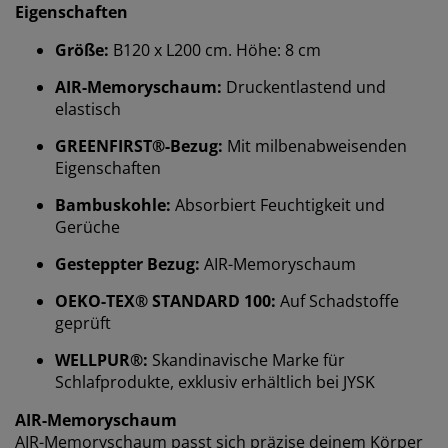
Eigenschaften
Größe:
B120 x L200 cm. Höhe: 8 cm
AIR-Memoryschaum:
Druckentlastend und
elastisch
GREENFIRST®-Bezug:
Mit milbenabweisenden
Eigenschaften
Bambuskohle:
Absorbiert Feuchtigkeit und
Gerüche
Gesteppter Bezug:
AIR-Memoryschaum
OEKO-TEX® STANDARD 100:
Auf Schadstoffe
geprüft
WELLPUR®:
Skandinavische Marke für
Schlafprodukte, exklusiv erhältlich bei JYSK
Wir personalisieren dein Erlebnis
AIR-Memoryschaum
AIR-Memoryschaum passt sich präzise deinem Körper