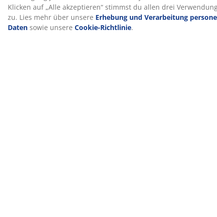
Der Herstellungsgeruch verfliegt mit der Zeit
Wenn du einen neue Topper bekommst, bemerkst du
möglicherweise einen leichten Herstellungsgeruch.
Dieser ist völlig harmlos und verschwindet mit der Zeit.
Lüften oder Staubsaugen des Toppers kann den
Prozess beschleunigen.
Wir helfen dir gerne bei der Wahl des richtigen
Toppers
Um mehr darüber zu erfahren, welcher Topper für dich
der richtige ist, lese unseren Ratgeber oder besuche
deine JYSK-Filiale vor Ort. Dort kannst du verschiedene
Modelle testen und dich anhand deiner Schlafposition
und deiner persönlichen Vorlieben beraten lassen, um
den passenden Topper zu finden.
Artikelnummer: 3447046