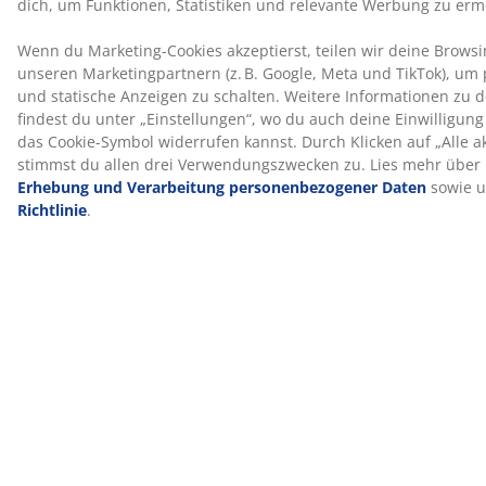
Körper anpasst. Das Sortiment umfasst Produkte für
den Einsatz zu Hause, im Büro oder auf Reisen.
WELLPUR® ist exklusiv bei JYSK erhältlich.
Der Herstellungsgeruch verfliegt mit der Zeit
Wenn du einen neue Topper bekommst, bemerkst du
möglicherweise einen leichten Herstellungsgeruch.
Dieser ist völlig harmlos und verschwindet mit der Zeit.
Lüften oder Staubsaugen des Toppers kann den
Prozess beschleunigen.
Wir helfen dir gerne bei der Wahl des richtigen
Toppers
Um mehr darüber zu erfahren, welcher Topper für dich
der richtige ist, lese unseren Ratgeber oder besuche
deine JYSK-Filiale vor Ort. Dort kannst du verschiedene
Modelle testen und dich anhand deiner Schlafposition
und deiner persönlichen Vorlieben beraten lassen, um
den passenden Topper zu finden.
Artikelnummer: 3449681