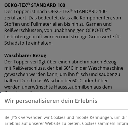
®
OEKO-TEX
STANDARD 100
®
Der Topper ist nach OEKO-TEX
STANDARD 100
zertifiziert. Das bedeutet, dass alle Komponenten, von
Stoffen und Füllmaterialien bis hin zu Garnen und
®
Reißverschlüssen, von unabhängigen OEKO-TEX
-
Instituten geprüft wurden und strenge Grenzwerte für
Schadstoffe einhalten.
Waschbarer Bezug
Der Topper
verfügt über einen abnehmbaren Bezug
mit Reißverschluss, der bei 60°C in der Waschmaschine
gewaschen werden kann, um ihn frisch und sauber zu
halten. Durch das Waschen bei 60°C oder höher
werden unerwünschte Hausstaubmilben aus dem
Gewebe entfernt.
WELLPUR®
WELLPUR® ist eine skandinavische Marke, die
druckentlastende Matratzen und Kissen mit
Memoryschaum anbietet, der sich präzise an deinen