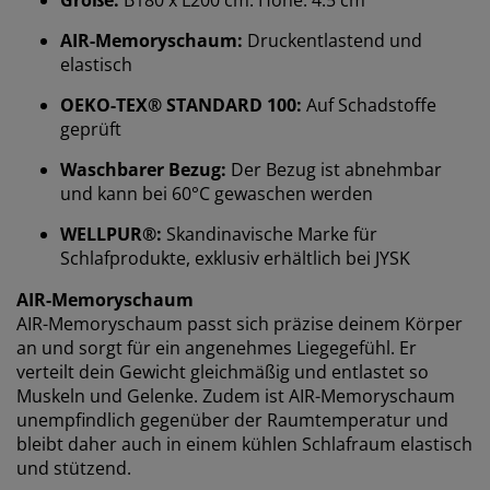
Größe:
B180 x L200
cm. Höhe: 4.5 cm
Bei JYSK verwenden wir Cookies und mobile
AIR-Memoryschaum:
Druckentlastend und
Kennungen, um dir ein optimales Erlebnis auf unserer
elastisch
Website zu bieten. Cookies sammeln Informationen
über dich, um Funktionen, Statistiken und relevante
OEKO-TEX® STANDARD 100:
Auf Schadstoffe
Werbung zu ermöglichen.
geprüft
Wenn du Marketing-Cookies akzeptierst, teilen wir
Waschbarer Bezug:
Der Bezug ist abnehmbar
deine Browsing-Daten mit unseren Marketingpartnern
und kann bei 60°C gewaschen werden
(z. B. Google, Meta und TikTok), um personalisierte und
statische Anzeigen zu schalten. Weitere Informationen
WELLPUR®:
Skandinavische Marke für
zu den Zwecken findest du unter „Einstellungen“, wo
Schlafprodukte, exklusiv erhältlich bei JYSK
du auch deine Einwilligung jederzeit über das Cookie-
Symbol widerrufen kannst. Durch Klicken auf „Alle
AIR-Memoryschaum
akzeptieren“ stimmst du allen drei
AIR-Memoryschaum passt sich präzise deinem Körper
Verwendungszwecken zu. Lies mehr über unsere
an und sorgt für ein angenehmes Liegegefühl. Er
Erhebung und Verarbeitung personenbezogener
verteilt dein Gewicht gleichmäßig und entlastet so
Daten
sowie unsere
Cookie-Richtlinie
.
Muskeln und Gelenke. Zudem ist AIR-Memoryschaum
unempfindlich gegenüber der Raumtemperatur und
bleibt daher auch in einem kühlen Schlafraum elastisch
und stützend.