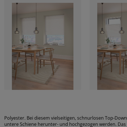
Polyester. Bei diesem vielseitigen, schnurlosen Top-Dow
untere Schiene herunter- und hochgezogen werden. Das be