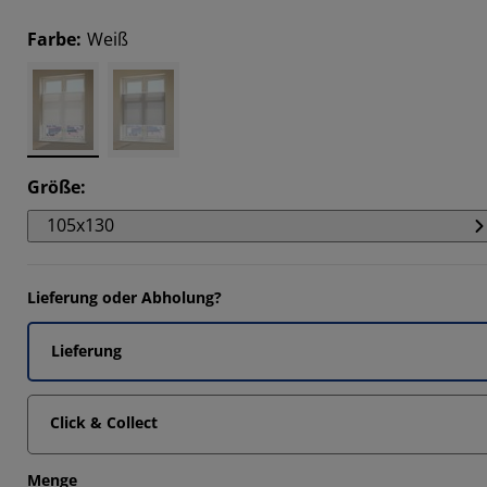
9565%
Farbe
:
Weiß
1885%
7681%
7681%
Größe
:
105x130
Lieferung oder Abholung?
Lieferung
Click & Collect
Menge