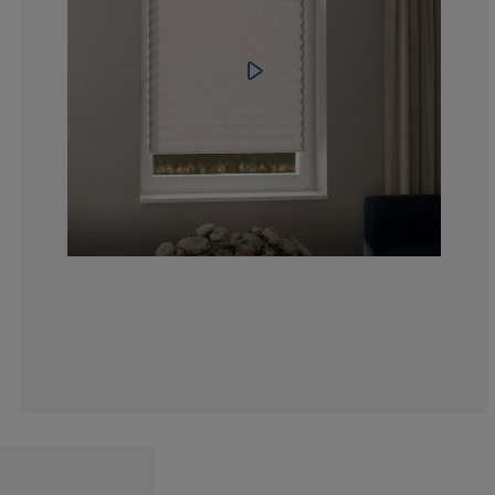
13.04347826086
10.14492753623
2.89855072463
2.89855072463