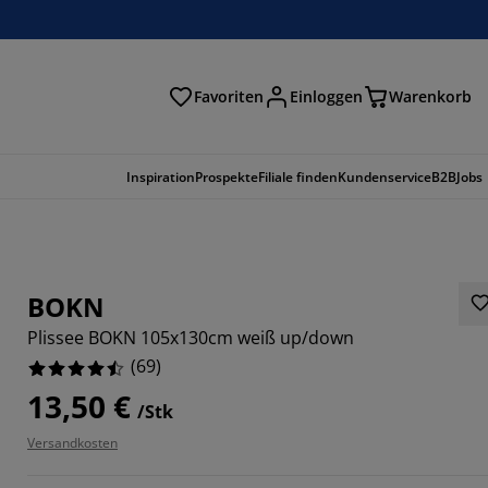
Favoriten
Einloggen
Warenkorb
n
Inspiration
Prospekte
Filiale finden
Kundenservice
B2B
Jobs
BOKN
Plissee BOKN 105x130cm weiß up/down
(
69
)
13,50 €
/Stk
Versandkosten
2319%