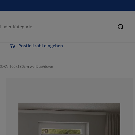
Suche
Postleitzahl eingeben
 BOKN 105x130cm weiß up/down
71.0144927536