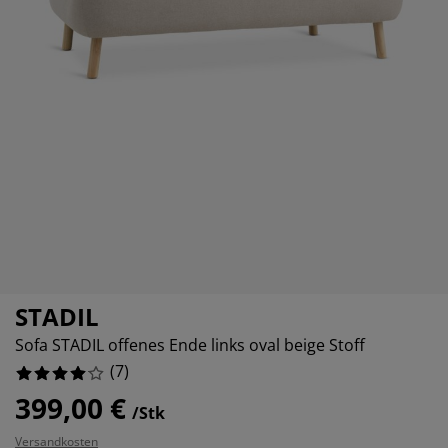
öbelpflege und Zubehör
ensterfolie
artenbeleuchtung
ettlaken
atratzenauflagen
eleuchtung
%
5%
ubehör
amping
leiderschränke
ettgestelle
aushalt
5%
chlafzimmermöbel
oxbetten
inderzimmer
5%
indermatratzen
aschen & Bügeln
inderbetten
STADIL
Sofa STADIL offenes Ende links oval beige Stoff
(
7
)
399,00 €
/Stk
Versandkosten