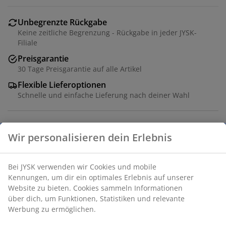
Unbegrenzte Rückgabe
Keine zeitliche Begrenzung - Rückgabe in jeder JYSK-
Filiale
Preisgarantie
30 Tage Preisgarantie auf alle Artikel
Flexible Lieferoptionen
Schnelle und einfache Lieferung nach deiner Wahl
Wir personalisieren dein Erlebnis
2-Sitzer-Sofa aus Stoff. Sitz- und Rückenkissen aus
Schaumstoff. Beine aus Massivholz. B155 x H76 x T83
cm
Bei JYSK verwenden wir Cookies und mobile
Kennungen, um dir ein optimales Erlebnis auf unserer
Artikelnummer: 3630063
Website zu bieten. Cookies sammeln Informationen
über dich, um Funktionen, Statistiken und relevante
Aufbauanleitung
Werbung zu ermöglichen.